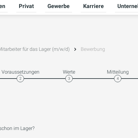
en
Privat
Gewerbe
Karriere
Untern
Untermenü für Erneuerbare Energien umschalten
Untermenü für Privat umschalten
Untermenü für Gewerbe
Untermenü
Mitarbeiter für das Lager (m/w/d)
Bewerbung
Voraussetzungen
Werte
Mitteilung
2
3
4
 schon im Lager?