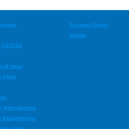
rmulare
Schawag GmbH
Master
 1.6.2026
ruß hissu
 Klima
neu
e Wärmepumpe
 Badsanierung
ung - hissu