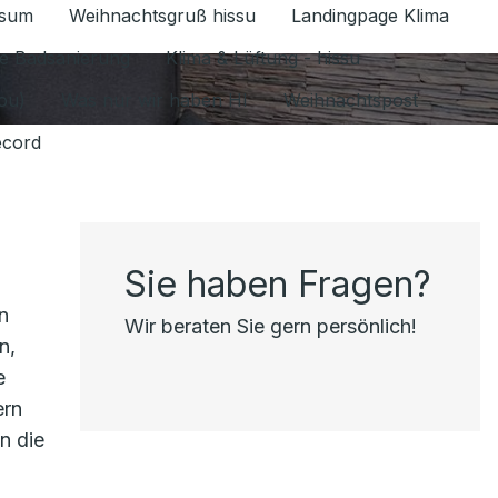
ssum
Weihnachtsgruß hissu
Landingpage Klima
ür Datenschutz 1.6.2026 umschalten
e Badsanierung
Klima & Lüftung - hissu
jou)
Was nur wir haben HI
Weihnachtspost
ecord
Sie haben Fragen?
n
Wir beraten Sie gern persönlich!
n,
e
ern
n die