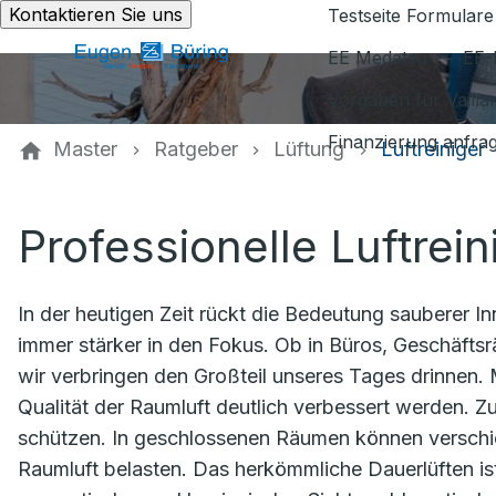
Kontaktieren Sie uns
Testseite Formulare
EE Medatsu
EE-
Vorgaben für Vaill
Finanzierung anfra
Master
Ratgeber
Lüftung
Luftreiniger
Professionelle Luftrein
In der heutigen Zeit rückt die Bedeutung sauberer I
immer stärker in den Fokus. Ob in Büros, Geschäfts
wir verbringen den Großteil unseres Tages drinnen. 
Qualität der Raumluft deutlich verbessert werden. Z
schützen. In geschlossenen Räumen können verschied
Raumluft belasten. Das herkömmliche Dauerlüften ist 