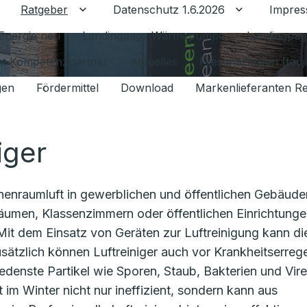
Ratgeber
Datenschutz 1.6.2026
Impre
Untermenü für Ratgeber umschalten
Untermenü f
Energie neu
Landingpage Wärmepumpe
Landingpag
ant Kompetenzpartner
Aktuelles
Fliesenarbeiten (tou
gen
Fördermittel
Download
Markenlieferanten R
iger
nnenraumluft in gewerblichen und öffentlichen Gebäude
räumen, Klassenzimmern oder öffentlichen Einrichtunge
Mit dem Einsatz von Geräten zur Luftreinigung kann di
usätzlich können Luftreiniger auch vor Krankheitserreg
enste Partikel wie Sporen, Staub, Bakterien und Vire
im Winter nicht nur ineffizient, sondern kann aus