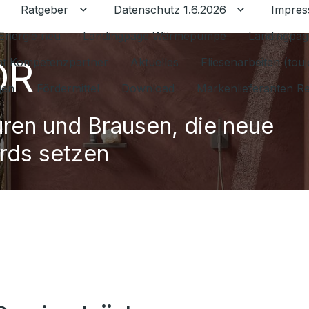
Ratgeber
Datenschutz 1.6.2026
Impre
Untermenü für Ratgeber umschalten
Untermenü f
Energie neu
Landingpage Wärmepumpe
Landingpag
OR
ant Kompetenzpartner
Aktuelles
Fliesenarbeiten (tou
gen
Fördermittel
Download
Markenlieferanten R
ren und Brausen, die neue
rds setzen