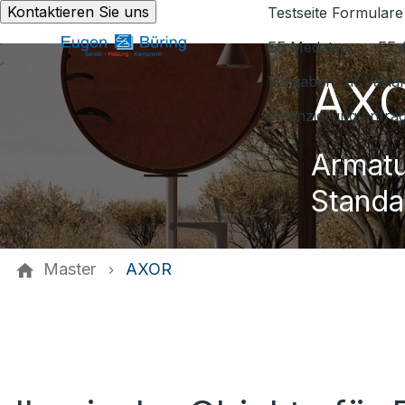
Kontaktieren Sie uns
Testseite Formulare
EE Medatsu
EE-
AX
Vorgaben für Vaill
Finanzierung anfra
Armatu
Standa
Master
AXOR