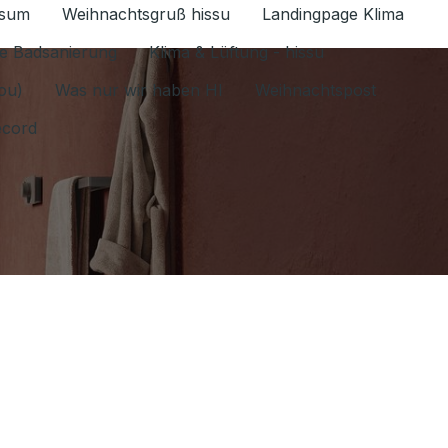
ssum
Weihnachtsgruß hissu
Landingpage Klima
ür Datenschutz 1.6.2026 umschalten
e Badsanierung
Klima & Lüftung - hissu
jou)
Was nur wir haben HI
Weihnachtspost
ecord