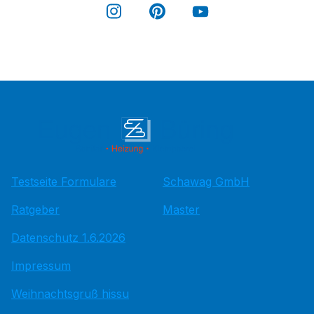
Testseite Formulare
Schawag GmbH
Ratgeber
Master
Datenschutz 1.6.2026
Impressum
Weihnachtsgruß hissu