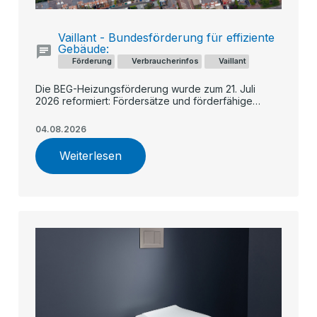
Vaillant - Bundesförderung für effiziente
Gebäude:
Förderung
Verbraucherinfos
Vaillant
Die BEG-Heizungsförderung wurde zum 21. Juli
2026 reformiert: Fördersätze und förderfähige
Kosten sinken künftig schrittweise, während
Geringverdiener und Familien stärker profitieren. Ein
04.08.2026
früher Antrag – etwa für eine Vaillant Wärmepumpe –
kann sich finanziell lohnen.
Weiterlesen