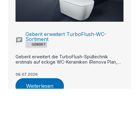
Geberit erweitert TurboFlush-WC-
Sortiment
GEBERIT
Geberit erweitert die TurboFlush-Spültechnik
erstmals auf eckige WC-Keramiken (Renova Plan,
iCon, teilgeschlossenes Renova) und macht die
spülrandlose, flüsterleise Flächenspülung damit in
06.07.2026
allen Preissegmenten verfügbar.
Weiterlesen