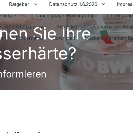
Ratgeber
Datenschutz 1.6.2026
Impre
Untermenü für Ratgeber umschalten
Untermenü f
Energie neu
Landingpage Wärmepumpe
Landingpag
nen Sie Ihre
ant Kompetenzpartner
Aktuelles
Fliesenarbeiten (tou
gen
Fördermittel
Download
Markenlieferanten R
serhärte?
informieren