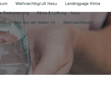
ssum
Weihnachtsgruß hissu
Landingpage Klima
ür Datenschutz 1.6.2026 umschalten
e Badsanierung
Klima & Lüftung - hissu
jou)
Was nur wir haben HI
Weihnachtspost
ecord