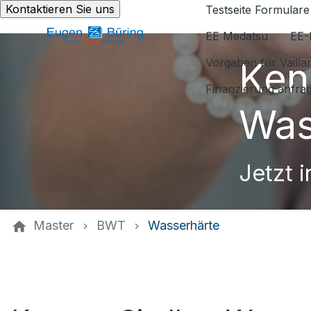
Kontaktieren Sie uns
Testseite Formulare
EE Medatsu
EE-
Ken
Vorgaben für Vaill
Finanzierung anfra
Was
Jetzt 
Master
BWT
Wasserhärte