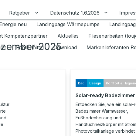
Ratgeber
Datenschutz 1.6.2026
Impre
Untermenü für Ratgeber umschalten
Untermenü f
Energie neu
Landingpage Wärmepumpe
Landingpag
ant Kompetenzpartner
Aktuelles
Fliesenarbeiten (tou
ezember 2025
gen
Fördermittel
Download
Markenlieferanten R
Bad
Design
Komfort & Hygien
Solar-ready Badezimmer
uktur
Entdecken Sie, wie ein solar-
rte
Badezimmer Warmwasser,
und
Fußbodenheizung und
le
Handtuchheizkörper mit Strom
Photovoltaikanlage verbindet 