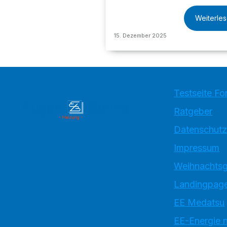
Weiterle
15. Dezember 2025
Testseite Fo
Ratgeber
Datenschutz
Impressum
Weihnachtsg
Landingpage
EE Medatsu
EE-Energie 