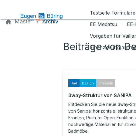
Kontaktieren Sie uns
Testseite Formulare
Master
Archiv
EE Medatsu
EE-
Vorgaben für Vaill
Beiträge von D
Finanzierung anfra
Bad
Design
Lifestyle
3way-Struktur von SANIPA
Entdecken Sie die neue 3way-Str
von Sanipa: horizontale, strukturie
Fronten, Push-to-Open-Funktion 
hochwertige Materialien für stilvol
Badmöbel.