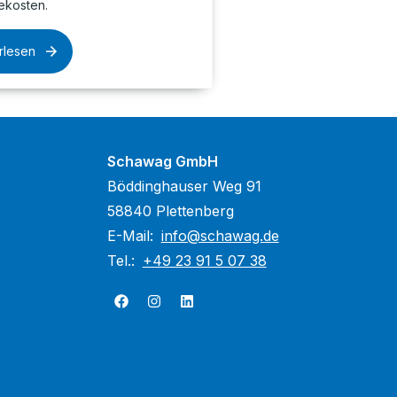
ekosten.
rlesen
Schawag GmbH
Böddinghauser Weg 91
58840 Plettenberg
E-Mail:
info@schawag.de
Tel.:
+49 23 91 5 07 38