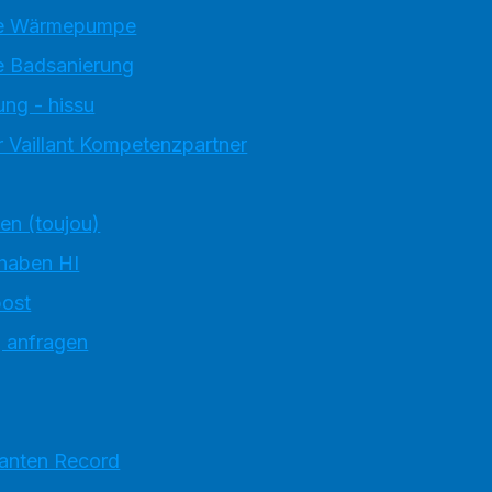
e Wärmepumpe
 Badsanierung
ung - hissu
 Vaillant Kompetenzpartner
ten (toujou)
 haben HI
ost
g anfragen
ranten Record