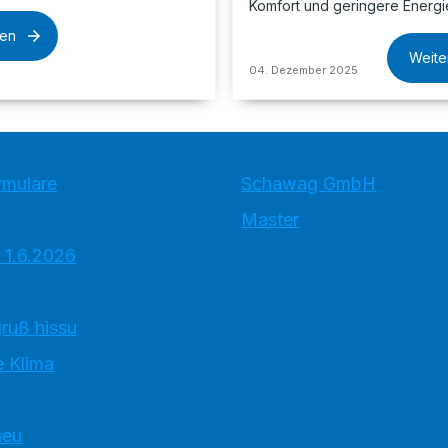
Komfort und geringere Energi
sen
Weite
04. Dezember 2025
rmulare
Schawag GmbH
Master
 1.6.2026
ruß hissu
 Klima
neu