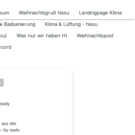
ssum
Weihnachtsgruß hissu
Landingpage Klima
ür Datenschutz 1.6.2026 umschalten
e Badsanierung
Klima & Lüftung - hissu
jou)
Was nur wir haben HI
Weihnachtspost
ecord
e
ready
 aus der
– für mehr