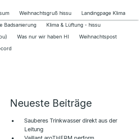
ssum
Weihnachtsgruß hissu
Landingpage Klima
ür Datenschutz 1.6.2026 umschalten
e Badsanierung
Klima & Lüftung - hissu
jou)
Was nur wir haben HI
Weihnachtspost
ecord
Neueste Beiträge
Sauberes Trinkwasser direkt aus der
Leitung
Vaillant aroTHERM perform