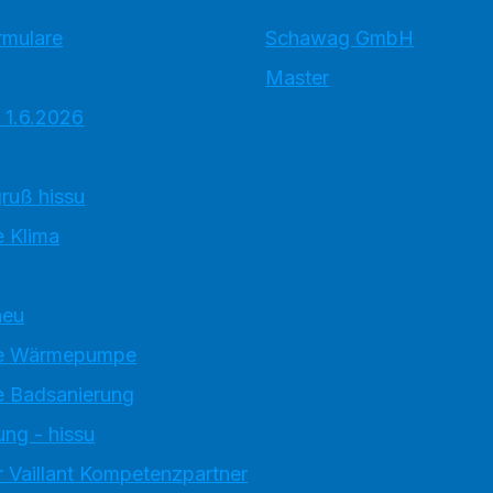
rmulare
Schawag GmbH
Master
 1.6.2026
ruß hissu
 Klima
neu
e Wärmepumpe
 Badsanierung
ung - hissu
 Vaillant Kompetenzpartner