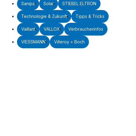
Sanipa
Solar
STIEBEL ELTRON
Technologie & Zukunft
Tipps & Tricks
Vaillant
VALLOX
Verbraucherinfos
VIESSMANN
Villeroy + Boch