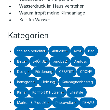
Wasserdruck im Haus verstehen
Warum tropft meine Klimaanlage
Kalk im Wasser
Kategorien
°celseo berichtet
Aktuelles
Axor
Bad
Bette
BRÖTJE
burgbad
Danfoss
Design
Förderung
GEBERIT
GROHE
hansgrohe
Heizung
Kampagnenbeitrag
Klima
Komfort & Hygiene
Lifestyle
Marken & Produkte
Photovoltaik
REHAU