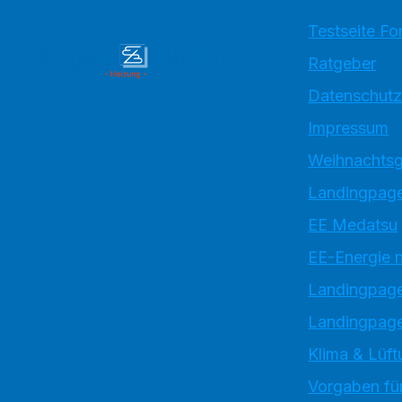
Testseite Fo
Ratgeber
Datenschutz
Impressum
Weihnachtsg
Landingpage
EE Medatsu
EE-Energie 
Landingpag
Landingpage
Klima & Lüft
Vorgaben für