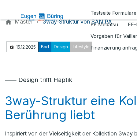
Kontaktieren Sie uns
Testseite Formulare
Master
3way-Struktur von SANIPA
EE Medatsu
EE-
Vorgaben für Vaill
Bad
Design
Lifestyle
15.12.2025
Finanzierung anfra
⸺ Design trifft Haptik
3way-Struktur eine Koll
Berührung liebt
Inspiriert von der Vielseitigkeit der Kollektion 3wa