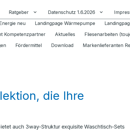
Ratgeber
Datenschutz 1.6.2026
Impre
Untermenü für Ratgeber umschalten
Untermenü f
Energie neu
Landingpage Wärmepumpe
Landingpag
ant Kompetenzpartner
Aktuelles
Fliesenarbeiten (tou
gen
Fördermittel
Download
Markenlieferanten R
ektion, die Ihre
y bietet auch 3way-Struktur exquisite Waschtisch-Sets