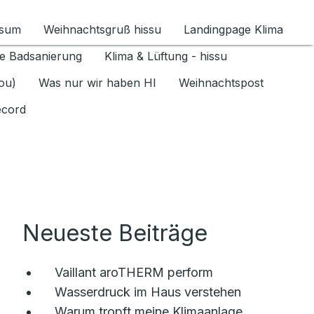
ssum
Weihnachtsgruß hissu
Landingpage Klima
ür Datenschutz 1.6.2026 umschalten
e Badsanierung
Klima & Lüftung - hissu
jou)
Was nur wir haben HI
Weihnachtspost
ecord
Neueste Beiträge
Vaillant aroTHERM perform
Wasserdruck im Haus verstehen
Warum tropft meine Klimaanlage