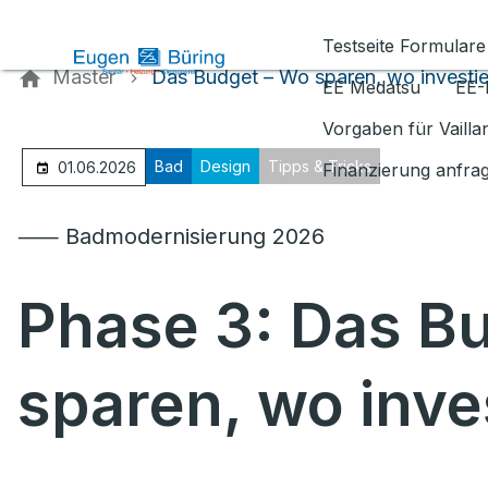
Kontaktieren Sie uns
Testseite Formulare
Master
Das Budget – Wo sparen, wo investi
EE Medatsu
EE-
Vorgaben für Vaill
Bad
Design
Tipps & Tricks
01.06.2026
Finanzierung anfra
⸺ Badmodernisierung 2026
Phase 3: Das B
sparen, wo inve