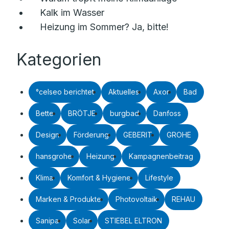
Kalk im Wasser
Heizung im Sommer? Ja, bitte!
Kategorien
°celseo berichtet
Aktuelles
Axor
Bad
Bette
BRÖTJE
burgbad
Danfoss
Design
Förderung
GEBERIT
GROHE
hansgrohe
Heizung
Kampagnenbeitrag
Klima
Komfort & Hygiene
Lifestyle
Marken & Produkte
Photovoltaik
REHAU
Sanipa
Solar
STIEBEL ELTRON