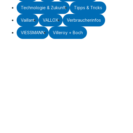
Technologie & Zukunft
Tipps & Tricks
Vaillant
VALLOX
Verbraucherinfos
VIESSMANN
Villeroy + Boch