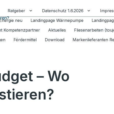
Ratgeber
Datenschutz 1.6.2026
Impre
Untermenü für Ratgeber umschalten
Untermenü f
eren?
Energie neu
Landingpage Wärmepumpe
Landingpag
ant Kompetenzpartner
Aktuelles
Fliesenarbeiten (tou
gen
Fördermittel
Download
Markenlieferanten R
udget – Wo
stieren?