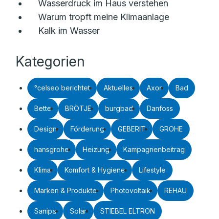
Wasserdruck im Haus verstehen
Warum tropft meine Klimaanlage
Kalk im Wasser
Kategorien
°celseo berichtet
Aktuelles
Axor
Bad
Bette
BRÖTJE
burgbad
Danfoss
Design
Förderung
GEBERIT
GROHE
hansgrohe
Heizung
Kampagnenbeitrag
Klima
Komfort & Hygiene
Lifestyle
Marken & Produkte
Photovoltaik
REHAU
Sanipa
Solar
STIEBEL ELTRON