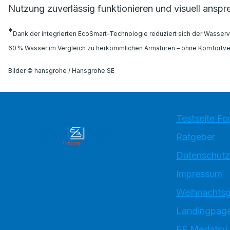
Nutzung zuverlässig funktionieren und visuell anspr
*
Dank der integrierten EcoSmart-Technologie reduziert sich der Wasserve
60 % Wasser im Vergleich zu herkömmlichen Armaturen – ohne Komfortver
Bilder © hansgrohe / Hansgrohe SE
Testseite Fo
Ratgeber
Datenschutz
Impressum
Weihnachtsg
Landingpage
EE Medatsu