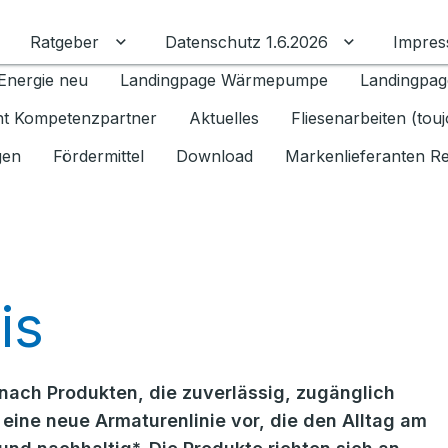
Ratgeber
Datenschutz 1.6.2026
Impre
Untermenü für Ratgeber umschalten
Untermenü f
Energie neu
Landingpage Wärmepumpe
Landingpag
ant Kompetenzpartner
Aktuelles
Fliesenarbeiten (tou
gen
Fördermittel
Download
Markenlieferanten R
is
ach Produkten, die zuverlässig, zugänglich
 eine neue Armaturenlinie vor, die den Alltag am