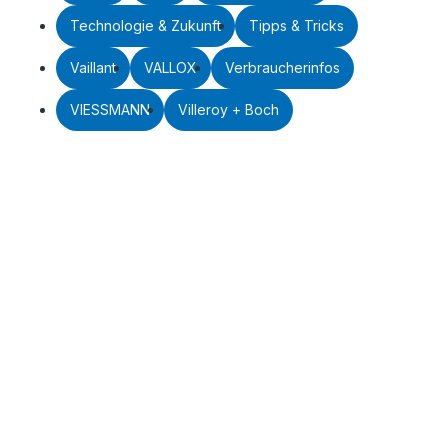
Technologie & Zukunft
Tipps & Tricks
Vaillant
VALLOX
Verbraucherinfos
VIESSMANN
Villeroy + Boch