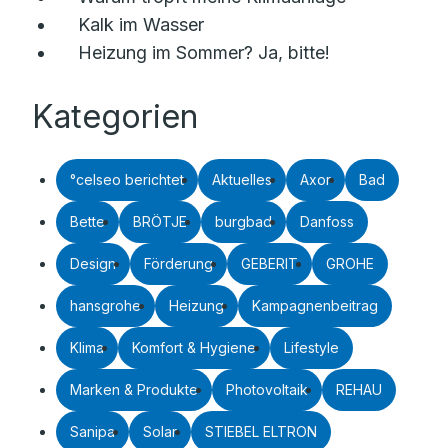
Kalk im Wasser
Heizung im Sommer? Ja, bitte!
Kategorien
°celseo berichtet
Aktuelles
Axor
Bad
Bette
BRÖTJE
burgbad
Danfoss
Design
Förderung
GEBERIT
GROHE
hansgrohe
Heizung
Kampagnenbeitrag
Klima
Komfort & Hygiene
Lifestyle
Marken & Produkte
Photovoltaik
REHAU
Sanipa
Solar
STIEBEL ELTRON