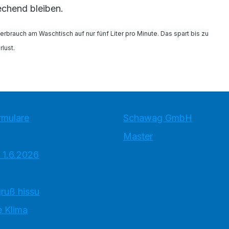
echend bleiben.
rbrauch am Waschtisch auf nur fünf Liter pro Minute. Das spart bis zu
lust.
rmulare
Schawag GmbH
Master
 1.6.2026
ruß hissu
 Klima