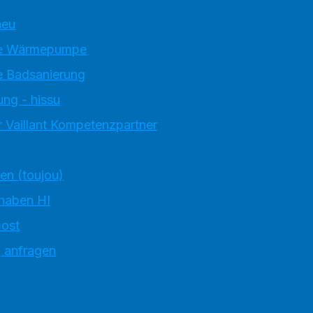
neu
e Wärmepumpe
 Badsanierung
ung - hissu
 Vaillant Kompetenzpartner
ten (toujou)
 haben HI
ost
g anfragen