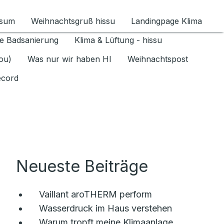
ssum
Weihnachtsgruß hissu
Landingpage Klima
ür Datenschutz 1.6.2026 umschalten
e Badsanierung
Klima & Lüftung - hissu
jou)
Was nur wir haben HI
Weihnachtspost
ecord
Neueste Beiträge
Vaillant aroTHERM perform
Wasserdruck im Haus verstehen
Warum tropft meine Klimaanlage