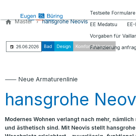
Kontaktieren Sie uns
Testseite Formulare
Master
hansgrohe Neovis
EE Medatsu
EE-
Vorgaben für Vaill
Bad
Design
Komfort & Hygiene
26.06.2026
Finanzierung anfra
⸺ Neue Armaturenlinie
hansgrohe Neov
Modernes Wohnen verlangt nach mehr, nämlich n
und ästhetisch sind. Mit Neovis stellt hansgrohe