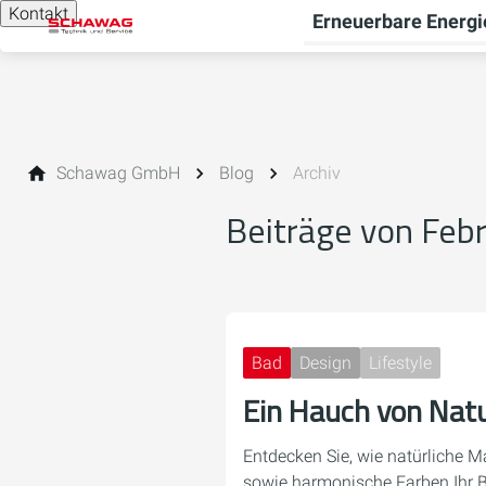
Kontakt
Erneuerbare Energi
Schawag GmbH
Blog
Archiv
Beiträge von Feb
Bad
Design
Lifestyle
Ein Hauch von Natu
Entdecken Sie, wie natürliche Ma
sowie harmonische Farben Ihr 