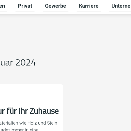
en
Privat
Gewerbe
Karriere
Untern
Untermenü für Erneuerbare Energien umschalten
Untermenü für Privat umschalten
Untermenü für Gewerbe
Untermenü
ruar 2024
r für Ihr Zuhause
terialien wie Holz und Stein
Badezimmer in eine