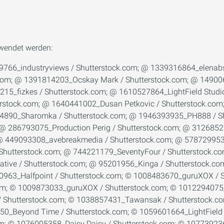
rwendet werden:
2486423_­LightField Studios / Shutter­stock.com; © 1222325035_Jenson / Shutterstock.com; © 1230907201_­Teerawut Bunsom / Shutter­stock.com; © 1231735285_­Ross Helen / Shutter­stock.com; © 1251197146_­NicoElNino / Shutter­stock.com; © 1252593490_­Karepa Stock / Shutter­stock.com; © 1259042647_­Dzmitrock / Shutter­stock.com; © 1261193818_­industryviews / Shutter­stock.com; © 1261998415_­Gabor Tinz / Shutter­stock.com; © 1268263660_­Gorodenkoff / Shutter­stock.com; © 127049519_­Visionsi / Shutter­stock.com; © 1279101283_­Zerbor / Shutter­stock.com; © 128054303_­luchunyu / Shutter­stock.com; © 129598883_Yuganov Konstantin / Shutterstock.com; © 129991544_­Sergey Yechikov / Shutter­stock.com; © 1309867825_­Slavun / Shutter­stock.com; © 1313093828_­Thomas Faull / Shutter­stock.com; © 1317051047_­TRAIMAK / Shutter­stock.com; © 1317214805_­lakov Filimonov / Shutter­stock.com; © 1318378241_­Davidzo Photography / Shutter­stock.com; © 135254876_Visionsi / Shutterstock.com; © 1361678381_­Slavun / Shutter­stock.com; © 13624738_­Nikola Spasenoski / Shutter­stock.com; © 1367070815_­Juan Enrique del Barrio / Shutter­stock.com; © 1368819812_­A Lot Of People / Shutter­stock.com; © 1376803097_Slavun / Shutterstock.com; © 1382224007_­Konstantin Faraktinov / Shutter­stock.com; © 1383791894_­industryviews / Shutter­stock.com; © 1386410960_­RomanR / Shutter­stock.com; © 1390330976_­Slavun / Shutter­stock.com; © 1391475140_­Wellnhofer Designs / Shutter­stock.com; © 1404672050_­Black_­Magic / Shutter­stock.com; © 1433956919_­industryviews / Shutter­stock.com; © 1433956934_­industryviews / Shutter­stock.com; © 146244122_­stockfour / Shutter­stock.com; © 146244287_­stockfour / Shutter­stock.com; © 1474035368_­Mikhhail Gnatkovskiy / Shutter­stock.com; © 1491754745_­Archi_­Viz / Shutter­stock.com; © 1512311603_­Dusan Petkovic / Shutter­stock.com; © 1524061004_­ Lisic / Shutter­stock.com; © 1561584019_T.W. van Urk / Shutterstock.com; © 1603121185_Studio Romantic / Shutterstock.com; © 1603896640_ALDECA studio / Shutterstock.com; © 1622256955_Studio Romantic / Shutterstock.com; © 162391616_lightwavemedia / Shutterstock.com; © 1637172700_shisu_ka / Shutterstock.com; © 163959929_goodluz / Shutterstock.com; © 1670310451_peter jesche / Shutterstock.com; © 1706152993_alessandro guerriero / Shutterstock.com; © 1708602718_alessandro guerriero / Shutterstock.com; © 1715183881_alessandro guerriero / Shutterstock.com; © 173265281_­Aleksandar Tasevski / Shutter­stock.com; © 174156074_Syda Productions / Shutterstock.com; © 174314447_­Andrey_­Popov / Shutter­stock.com; © 17747521_­PhotoFixPics / Shutter­stock.com; © 1795583686_Tong_stocker / Shutterstock.com; © 180419903_­Dmitry Kalinovsky / Shutter­stock.com; © 1806440146_4 PM production / Shutterstock.com; © 181216904_­zhu difeng / Shutter­stock.com; © 1818766040_VK Studio / Shutterstock.com; © 182175485_­Alexander Raths / Shutter­stock.com; © 183681236_­Alexander Raths / Shutter­stock.com; © 189688622_Adisorn Chaisan / Shutterstock.com; © 191177942_­Production Perig / Shutter­stock.com; © 197322086_­Unkas Photo / Shutter­stock.com; © 198664448_­Andrey_­Popov / Shutter­stock.com; © 200304224_Antonio Guillem / Shutterstock.com; © 207837985_­Alexander Raths / Shutter­stock.com; © 221415214_stockfour ­/ Shutter­stock.com; © 227552734_Dmitry Kalinovsky / Shutterstock.com; © 232178113_­SpeedKingz / Shutter­stock.com; © 243409105_­Sopotnicki / Shutter­stock.com; © 249720535_Sergey Nivens / Shutterstock.com; © 254118193_­Dmitry Kalinovsky / Shutter­stoc