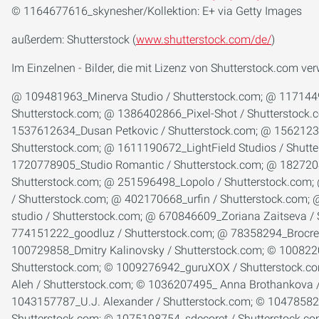
© 1164677616_skynesher/Kollektion: E+ via Getty Images
außerdem: Shutterstock (
www.shutterstock.com/de/
)
Im Einzelnen - Bilder, die mit Lizenz von Shutterstock.com ve
@ 109481963_Minerva Studio / Shutterstock.com; @ 1171449766_industryviews / Shutterstock.com; @ 1339316864_elenabsl / Shutterstock.com; @ 1363032959_Palatinate Stock / Shutterstock.com; @ 1386402866_Pixel-Shot / Shutterstock.com; @ 1391814203_Ocskay Mark / Shutterstock.com; @ 1490069924_LightField Studios / Shutterstock.com; @ 1537612634_Dusan Petkovic / Shutterstock.com; @ 1562123215_fizkes / Shutterstock.com; @ 1610527864_LightField Studios / Shutterstock.com; @ 1610527882_LightField Studios / Shutterstock.com; @ 1611190672_LightField Studios / Shutterstock.com; @ 1640441002_Dusan Petkovic / Shutterstock.com; @ 1664007976_Dusan Petkovic / Shutterstock.com; @ 1720778905_Studio Romantic / Shutterstock.com; @ 1827204890_Sharomka / Shutterstock.com; @ 1946393935_PH888 / Shutterstock.com; @ 221459377_michaeljung / Shutterstock.com; @ 251596498_Lopolo / Shutterstock.com; @ 286793075_Production Perig / Shutterstock.com; @ 312685277_garmoncheg / Shutterstock.com; @ 363384614_Cineberg / Shutterstock.com; @ 402170668_urfin / Shutterstock.com; @ 449093308_avebreakmedia / Shutterstock.com; @ 578729953_Roman Samborskyi / Shutterstock.com; @ 582575041_F8 studio / Shutterstock.com; @ 670846609_Zoriana Zaitseva / Shutterstock.com; @ 744221179_SeventyFour / Shutterstock.com; @ 764422441_Krisana Antharith / Shutterstock.com; @ 774151222_goodluz / Shutterstock.com; @ 78358294_Brocreative / Shutterstock.com; @ 95201956_Kinga / Shutterstock.com; © 100238048_Dmitry Kalinovsky / Shutterstock.com; © 100729858_­Dmitry Kalinovsky / Shutter­stock.com; © 1008220963_Halfpoint / Shutterstock.com; © 1008483670_­guruXOX / Shutter­stock.com; © 1008483682_­guruXOX / Shutter­stock.com; © 1009276942_­guruXOX / Shutter­stock.com; © 1009873033_­guruXOX / Shutter­stock.com; © 1012294075_­industryviews / Shutter­stock.com; © 101869486_­Datskevich Aleh / Shutter­stock.com; © 1036207495_­ Anna Brothankova / Shutter­stock.com; © 1038857431_Tawansak / Shutterstock.com; © 1040943541_Virrage Images / Shutterstock.com; © 1043157787_­U.J. Alexander / Shutter­stock.com; © 1047858250_­Beyond Time / Shutter­stock.com; © 1059601664_LightField Studios / Shutterstock.com; © 1073659406_­Gorodenkoff / Shutter­stock.com; © 1075198754_­sdecoret / Shutter­stock.com; © 1076005358_Daisy Daisy / Shutterstock.com; © 1077392366_­Dragos Ness / Shutter­stock.com; © 1082779865_­Alexxxey / Shutter­stock.com; © 1085138222_­Nordroden / Shutter­stock.com; © 1085296034_­goodluz / Shutter­stock.com; © 1087407611_­LesPalenik / Shutter­stock.com; © 1091503085_­TRMK / Shutter­stock.com; © 110672864_­Gena96 / Shutter­stock.com; © 1111062479_­Usoltsev Kirill / Shutter­stock.com; © 1111062482_­Usoltsev Kirill / Shutter­stock.com; © 1118975246_­Andrey_­Popov / Shutter­stock.com; © 1122261176_­New Africa / Shutter­stock.com; © 112240487_goodluz / Shutterstock.com; © 1129562177_­industryviews / Shutter­stock.com; © 1130221940_­Smileus / Shutter­stock.com; © 1135338065_­New Africa / Shutter­stock.com; © 114214954_­baranq / Shutter­stock.com; © 114267883_­Roman Sigaev / Shutter­stock.com; © 1146350537_­New Africa / Shutter­stock.com; © 1152711305_­Gorodenkoff / Shutter­stock.com; © 1156270177_­CapturePB / Shutter­stock.com; © 1170412429_­DenPhotos / Shutter­stock.com; © 1175848192_­welcomia / Shutter­stock.com; © 1184154139_­Blue Planet Studio / Shutter­stock.com; © 119209738_goodluz / Shutterstock.com; © 119