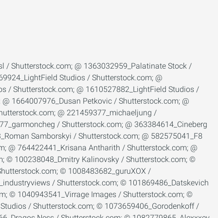
k.com; © 260810372_photopixel / Shutterstock.com; © 26443174_­charles taylor / Shutter­stock.com; © 269907095_­Alexxxey / Shutter­stock.com; © 271610987_Stock-Asso / Shutterstock.com; © 278061716_­Diyana Dimitrova / Shutter­stock.com; © 282277655_straylight / Shutterstock.com; © 286767479_SpeedKingz / Shutterstock.com; © 287362544_Aleksandr Kurganov / Shutterstock.com; © 288246068_­goodluz / Shutter­stock.com; © 289949900_ChiccoDodiFC / Shutterstock.com; © 290091851_ESB Professional / Shutterstock.com; © 301773125_­Robert Kneschke / Shutter­stock.com; © 303888209_­Syda Productions / Shutter­stock.com; © 306612137_JP WALLET / Shutterstock.com; © 324345083_­Oksana Kuzmina / Shutter­stock.com; © 331562546_thodonal88 / Shutterstock.com; © 331772687_­stockfour / Shutter­stock.com; © 331774403_­stockfour / Shutter­stock.com; © 331774460_­stockfour / Shutter­stock.com; © 331774475_­stockfour / Shutter­stock.com; © 331775591_­stockfour / Shutter­stock.com; © 351877040_Janny2 / Shutterstock.com; © 368730815_­WaitForLight / Shutter­stock.com; © 36967096_­Alexey Fursov / Shutter­stock.com; © 377911255_alessandro guerriero / Shutterstock.com; © 378874789_­ Edvard Nalbantjan / Shutter­stock.com; © 379725988_­Dmitry Kalinovsky / Shutter­stock.com; © 381499549_Billion Photos / Shutterstock.com; © 39224989_­­posztos / Shutter­stock.com; © 393476566_­ 279photo Studio / Shutter­stock.com; © 400012954_ouh_desire / Shutterstock.com; © 400217044_G-Stock Studio / Shutterstock.com; © 400430707_­nostal6ie / Shutter­stock.com; © 406319593_­SpeedKingz / Shutter­stock.com; © 415939624_­ThomBal / Shutter­stock.com; © 419731345_­Dmitry Kalinovsky / Shutter­stock.com; © 421740247_­Stanisic Vladimir / Shutter­stock.com; © 421758826_StockLite / Shutterstock.com; © 422349109_­nostal6ie / Shutter­stock.com; © 429619858_­Suwin / Shutter­stock.com; © 432347611_­SpeedKingz / Shutter­stock.com; © 442049248_­Dariusz Jarzabek / Shutter­stock.com; © 445814530_­nostal6gie / Shutter­stock.com; © 447028525_­Who is Danny / Shutter­stock.com; © 450612136_­JR-stock / Shutter­stock.com; © 452543521_­fotoslaz / Shutter­stock.com; © 454536283_­bit mechanic / Shutter­stock.com; © 467362673_­Stanisic Vladimir / Shutter­stock.com; © 46975726_­PeJo / Shutter­stock.com; © 476298817_­Dmitry Kalinovsky / Shutter­stock.com; © 478058401_­vorclub / Shutter­stock.com; © 48636268_­Blazej Lyjak / Shutter­stock.com; © 502969141_­hanohiki / Shutter­stock.com; © 521176060_­Christian Delbert / Shutter­stock.com; © 526166827_­Syda Productions / Shutter­stock.com; © 529590637_­Dmitry Kalinovsky / Shutter­stock.com; © 535290844_­Syda Productions / Shutter­stock.com; © 542947168_­sfam_­photo / Shutter­stock.com; © 546893326_­sirtravelalot / Shutter­stock.com; © 547489183_­ImageFlow / Shutter­stock.com; © 55035709_­fotohunter / Shutter­stock.com; © 557849188_­Stock-Asso / Shutter­stock.com; © 561916708_­Andrey_­Popov / Shutter­stock.com; © 572444386_Olivier Le Moal / Shutterstock.com; © 57263524_goodluz / Shutterstock.com; © 58003135_WDG Photo / Shutterstock.com; © 587381747_­Andrey_­Popov / Shutter­stock.co