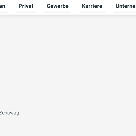
en
Privat
Gewerbe
Karriere
Untern
Untermenü für Erneuerbare Energien umschalten
Untermenü für Privat umschalten
Untermenü für Gewerbe
Untermenü
f Schawag