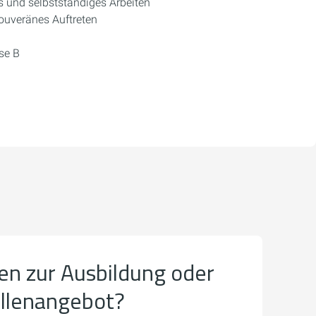
s und selbstständiges Arbeiten
uveränes Auftreten
se B
en zur Ausbildung oder
ellenangebot?