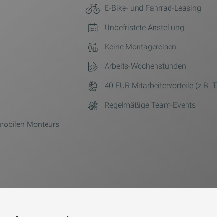
E-Bike- und Fahrrad-Leasing
Unbefristete Anstellung
Keine Montagereisen
Arbeits-Wochenstunden
40 EUR Mitarbeitervorteile (z.B. 
Regelmäßige Team-Events
 mobilen Monteurs