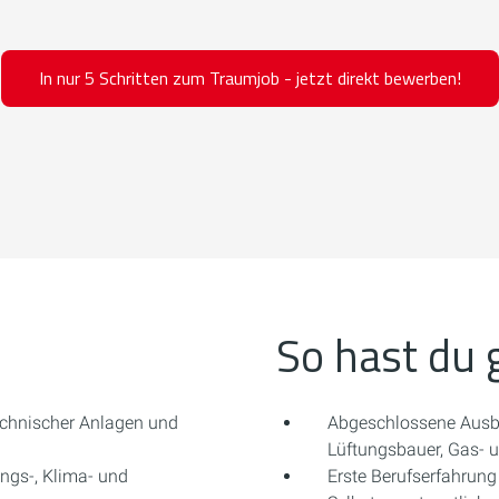
In nur 5 Schritten zum Traumjob - jetzt direkt bewerben!
So hast du 
echnischer Anlagen und
Abgeschlossene Ausbi
Lüftungsbauer, Gas- un
ngs-, Klima- und
Erste Berufserfahrung 