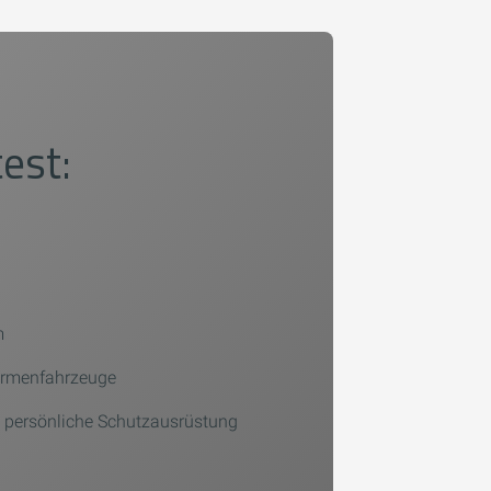
est:
m
Firmenfahrzeuge
 persönliche Schutzausrüstung