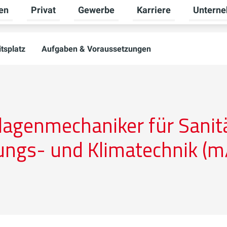
en
Privat
Gewerbe
Karriere
Untern
Untermenü für Erneuerbare Energien umschalten
Untermenü für Privat umschalten
Untermenü für Gewerbe
Untermenü
tsplatz
Aufgaben & Voraussetzungen
lagenmechaniker für Sanitä
ungs- und Klimatechnik (m