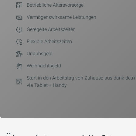
Betriebliche Altersvorsorge
Vermögenswirksame Leistungen
Geregelte Arbeitszeiten
Flexible Arbeitszeiten
Urlaubsgeld
Weihnachtsgeld
Start in den Arbeitstag von Zuhause aus dank des
via Tablet + Handy