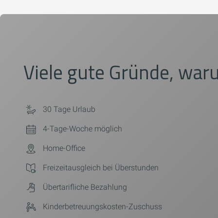
Viele gute Gründe, waru
30 Tage Urlaub
4-Tage-Woche möglich
Home-Office
Freizeitausgleich bei Überstunden
Übertarifliche Bezahlung
Kinderbetreuungskosten-Zuschuss