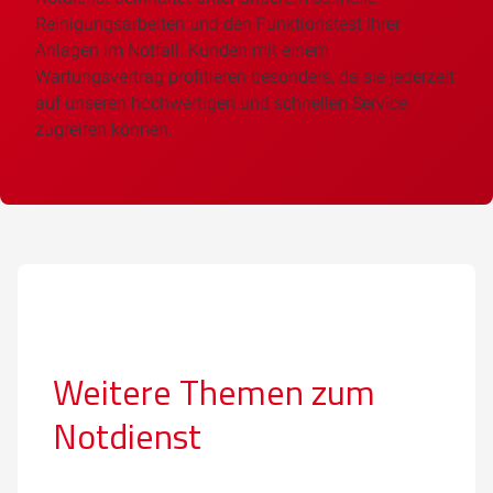
Reinigungsarbeiten und den Funktionstest Ihrer
Anlagen im Notfall. Kunden mit einem
Wartungsvertrag profitieren besonders, da sie jederzeit
auf unseren hochwertigen und schnellen Service
zugreifen können.
Weitere Themen zum
Notdienst