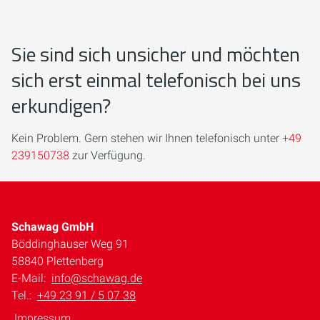
Sie sind sich unsicher und möchten
sich erst einmal telefonisch bei uns
erkundigen?
Kein Problem. Gern stehen wir Ihnen telefonisch unter
+49
239150738
zur Verfügung.
Schawag GmbH
Böddinghauser Weg 91
58840 Plettenberg
E-Mail:
info@schawag.de
Tel.:
+49 23 91 / 5 07 38
Impressum