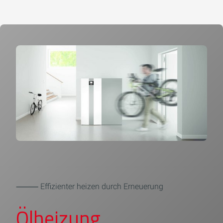
⸻ Effizienter heizen durch Erneuerung
Ölheizung