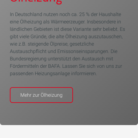
In Deutschland nutzen noch ca. 25 % der Haushalte
eine Ölheizung als Wärmeerzeuger. Insbesondere in
ländlichen Gebieten ist diese Variante sehr beliebt. Es
gibt viele Gründe, die alte Ölheizung auszutauschen,
wie z.B. steigende Ölpreise, gesetzliche
Austauschpflicht und Emissonseinsparungen. Die
Bundesregierung unterstützt den Austausch mit
Fördermitteln der BAFA. Lassen Sie sich von uns zur
passenden Heizungsanlage informieren.
Mehr zur Ölheizung