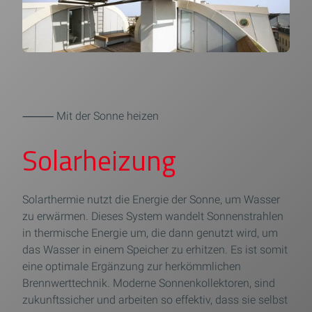
⸻ Mit der Sonne heizen
Solarheizung
Solarthermie nutzt die Energie der Sonne, um Wasser
zu erwärmen. Dieses System wandelt Sonnenstrahlen
in thermische Energie um, die dann genutzt wird, um
das Wasser in einem Speicher zu erhitzen. Es ist somit
eine optimale Ergänzung zur herkömmlichen
Brennwerttechnik. Moderne Sonnenkollektoren, sind
zukunftssicher und arbeiten so effektiv, dass sie selbst