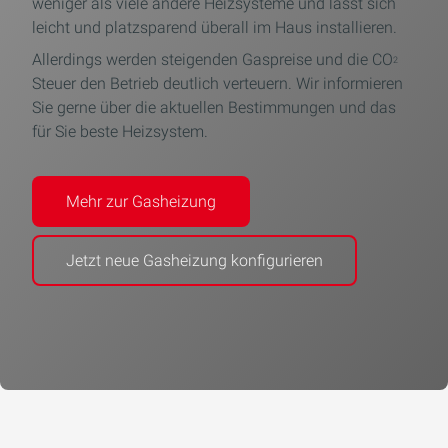
weniger als viele andere Heizsysteme und lässt sich
leicht und platzsparend überall im Haus installieren.
Allerdings werden steigenden Gaspreise und die CO
2
Steuer den Betrieb deutlich verteuern. Wir informieren
Sie gerne über die aktuellen Bestimmungen und das
für Sie beste Heizsystem.
Mehr zur Gasheizung
Jetzt neue Gasheizung konfigurieren