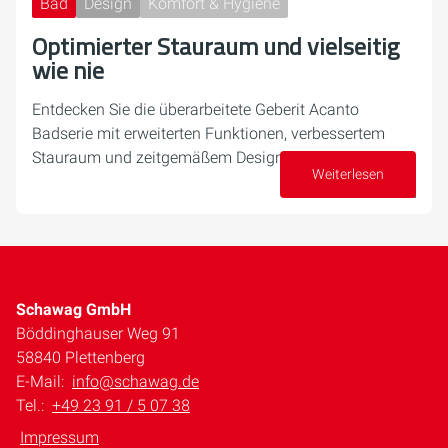
Bad
Design
Komfort & Hygiene
Optimierter Stauraum und vielseitig
wie nie
Entdecken Sie die überarbeitete Geberit Acanto
Badserie mit erweiterten Funktionen, verbessertem
Stauraum und zeitgemäßem Design.
Weiterlesen
10. September 2024
Schawag GmbH
Böddinghauser Weg 91
58840 Plettenberg
E-Mail:
info@schawag.de
Tel.:
+49 23 91 / 5 07 38
Impressum