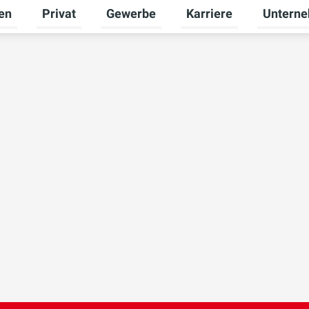
en
Privat
Gewerbe
Karriere
Untern
Untermenü für Erneuerbare Energien umschalten
Untermenü für Privat umschalten
Untermenü für Gewerbe
Untermenü