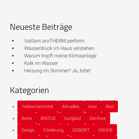
Neueste Beiträge
Vaillant aroTHERM perform
Wasserdruck im Haus verstehen
Warum tropft meine Klimaanlage
Kalk im Wasser
Heizung im Sommer? Ja, bitte!
Kategorien
°celseo berichtet
Aktuelles
Axor
Bad
Bette
BRÖTJE
burgbad
Danfoss
Design
Förderung
GEBERIT
GROHE