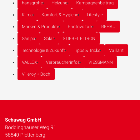
hansgrohe
Heizung
Kampagnenbeitrag
Klima
Komfort & Hygiene
Lifestyle
Marken & Produkte
Photovoltaik
REHAU
Sanipa
Solar
STIEBEL ELTRON
Technologie & Zukunft
Tipps & Tricks
Vaillant
VALLOX
Verbraucherinfos
VIESSMANN
Villeroy + Boch
Schawag GmbH
Böddinghauser Weg 91
58840 Plettenberg