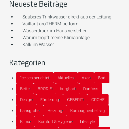
Neueste Beiträge
Sauberes Trinkwasser direkt aus der Leitung
Vaillant aroTHERM perform
Wasserdruck im Haus verstehen
Warum tropft meine Klimaanlage
Kalk im Wasser
Kategorien
°celseo berichtet
Aktuelles
Axor
Bad
Bette
BRÖTJE
burgbad
Danfoss
Design
Förderung
GEBERIT
GROHE
hansgrohe
Heizung
Kampagnenbeitrag
Klima
Komfort & Hygiene
Lifestyle