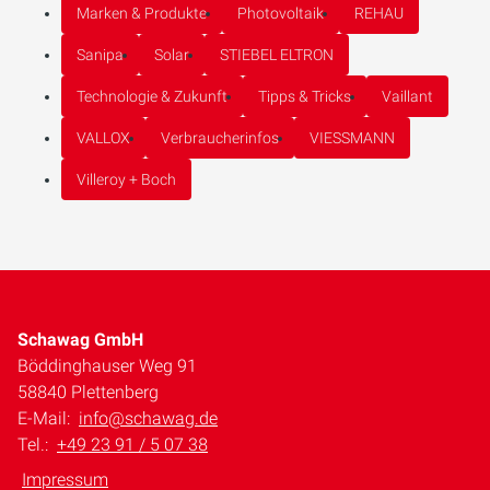
Marken & Produkte
Photovoltaik
REHAU
Sanipa
Solar
STIEBEL ELTRON
Technologie & Zukunft
Tipps & Tricks
Vaillant
VALLOX
Verbraucherinfos
VIESSMANN
Villeroy + Boch
Schawag GmbH
Böddinghauser Weg 91
58840 Plettenberg
E-Mail:
info@schawag.de
Tel.:
+49 23 91 / 5 07 38
Impressum