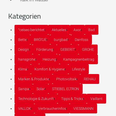
Kategorien
°celseo berichtet
Aktuelles
Axor
Bad
Bette
BRÖTJE
burgbad
Danfoss
Design
Förderung
GEBERIT
GROHE
hansgrohe
Heizung
Kampagnenbeitrag
Klima
Komfort & Hygiene
Lifestyle
Marken & Produkte
Photovoltaik
REHAU
Sanipa
Solar
STIEBEL ELTRON
Technologie & Zukunft
Tipps & Tricks
Vaillant
VALLOX
Verbraucherinfos
VIESSMANN