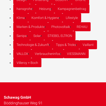
hansgrohe
Heizung
Kampagnenbeitrag
Klima
Komfort & Hygiene
Lifestyle
Marken & Produkte
Photovoltaik
REHAU
Sanipa
Solar
STIEBEL ELTRON
Technologie & Zukunft
Tipps & Tricks
Vaillant
VALLOX
Verbraucherinfos
VIESSMANN
Villeroy + Boch
Schawag GmbH
Böddinghauser Weg 91