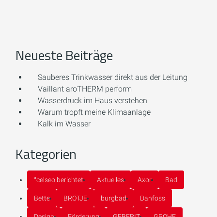
Neueste Beiträge
Sauberes Trinkwasser direkt aus der Leitung
Vaillant aroTHERM perform
Wasserdruck im Haus verstehen
Warum tropft meine Klimaanlage
Kalk im Wasser
Kategorien
°celseo berichtet
Aktuelles
Axor
Bad
Bette
BRÖTJE
burgbad
Danfoss
Design
Förderung
GEBERIT
GROHE